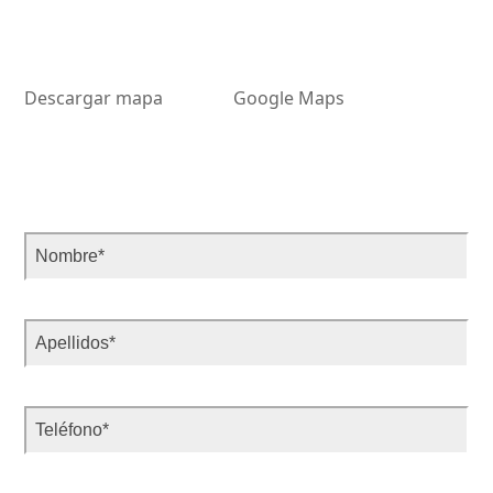
Descargar mapa
Google Maps
Por
Por