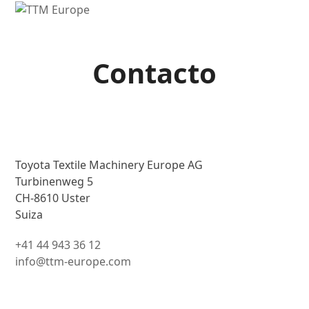
Open
Close
mobile
mobile
menu
menu
Contacto
Toyota Textile Machinery Europe AG
Turbinenweg 5
CH-8610 Uster
Suiza
+41 44 943 36 12
info@ttm-europe.com